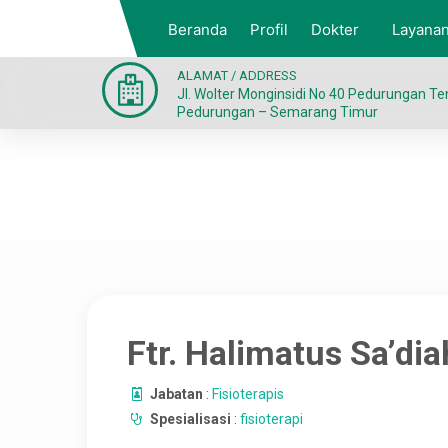
Beranda
Profil
Dokter
Layana
ALAMAT / ADDRESS
Jl. Wolter Monginsidi No 40 Pedurungan T
Pedurungan – Semarang Timur
Ftr. Halimatus Sa’dia
Jabatan
:
Fisioterapis
Spesialisasi
:
fisioterapi