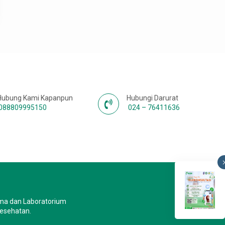
Hubung Kami Kapanpun
Hubungi Darurat
088809995150
024 – 76411636
ma dan Laboratorium
kesehatan.