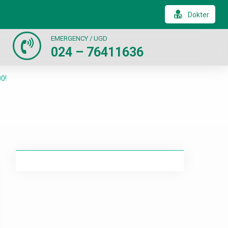
Dokter
EMERGENCY / UGD
024 – 76411636
0!