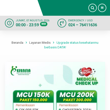
JUMAT, 07 AGUSTUS 2026
EMERGENCY / UGD
00:00 - 23:59
WIB
024 – 76411636
Beranda
Profil
Beranda
Layanan Medis
Upgrade status kesehatanmu
berbasis DATA!
Dokter
Layanan
Fasilitas
Informasi
Kontak