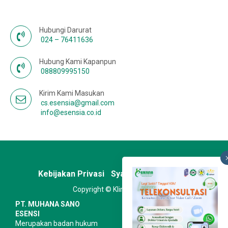
Hubungi Darurat
024 – 76411636
Hubung Kami Kapanpun
088809995150
Kirim Kami Masukan
cs.esensia@gmail.com
info@esensia.co.id
Kebijakan Privasi
Syarat & Ketentuan
Copyright © Klinik Esensia
PT. MUHANA SANO
ESENSI
Merupakan badan hukum