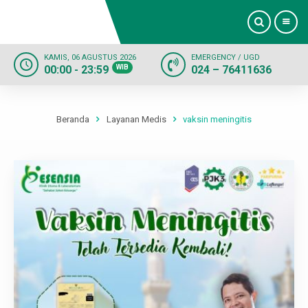
KAMIS, 06 AGUSTUS 2026
EMERGENCY / UGD
00:00 - 23:59
WIB
024 – 76411636
Beranda
Profil
Beranda
Layanan Medis
vaksin meningitis
Dokter
Layanan
Fasilitas
Informasi
Kontak