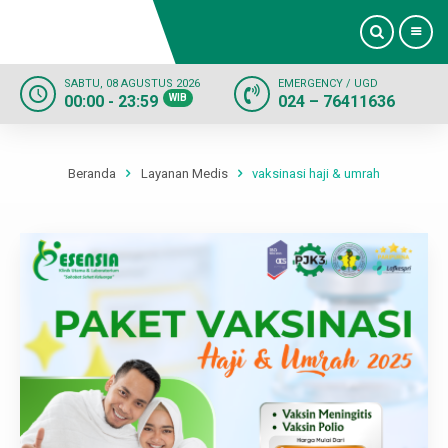
SABTU, 08 AGUSTUS 2026
EMERGENCY / UGD
00:00 - 23:59
WIB
024 – 76411636
Beranda
Profil
Beranda
Layanan Medis
vaksinasi haji & umrah
Dokter
Layanan
Fasilitas
Informasi
Kontak