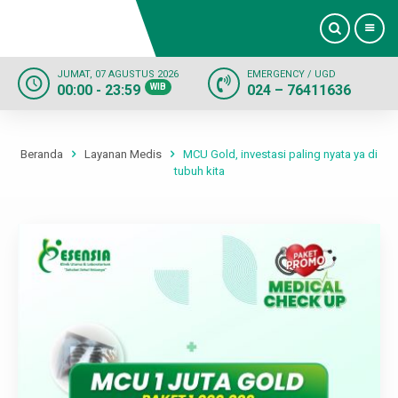
JUMAT, 07 AGUSTUS 2026
EMERGENCY / UGD
00:00 - 23:59
WIB
024 – 76411636
Beranda
Profil
Beranda
Layanan Medis
MCU Gold, investasi paling nyata ya di
tubuh kita
Dokter
Layanan
Fasilitas
Informasi
Kontak