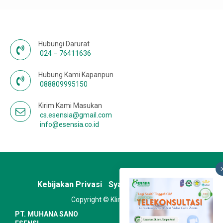
Hubungi Darurat
024 – 76411636
Hubung Kami Kapanpun
088809995150
Kirim Kami Masukan
cs.esensia@gmail.com
info@esensia.co.id
Kebijakan Privasi
Syarat & Ketentuan
Copyright © Klinik Esensia
PT. MUHANA SANO