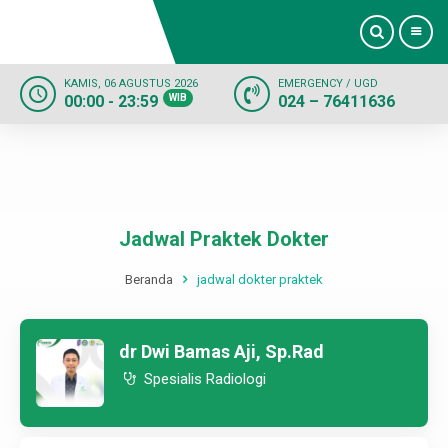
KAMIS, 06 AGUSTUS 2026
EMERGENCY / UGD
00:00 - 23:59
WIB
024 – 76411636
Beranda
Profil
Dokter
Jadwal Praktek Dokter
Layanan
Beranda
jadwal dokter praktek
Fasilitas
dr Dwi Bamas Aji, Sp.Rad
Informasi
Spesialis Radiologi
Kontak