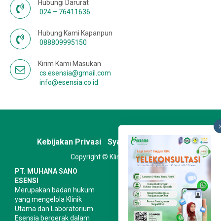
Hubungi Darurat
024 – 76411636
Hubung Kami Kapanpun
088809995150
Kirim Kami Masukan
cs.esensia@gmail.com
info@esensia.co.id
Kebijakan Privasi
Syarat & Ketentuan
Copyright © Klinik Esensia
PT. MUHANA SANO
ESENSI
Merupakan badan hukum
yang mengelola Klinik
Utama dan Laboratorium
Esensia bergerak dalam