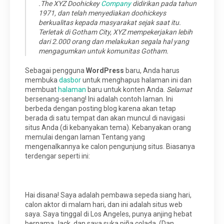
.The XYZ Doohickey
Company
didirikan pada tahun
1971, dan telah menyediakan doohickeys
berkualitas kepada masyarakat sejak saat itu.
Terletak di Gotham City, XYZ mempekerjakan lebih
dari 2.000 orang dan melakukan segala hal yang
mengagumkan untuk komunitas Gotham.
Sebagai pengguna
WordPress
baru, Anda harus
membuka
dasbor
untuk menghapus halaman ini dan
membuat
halaman
baru untuk konten Anda.
Selamat
bersenang-senang! Ini adalah contoh laman. Ini
berbeda dengan posting blog karena akan tetap
berada di satu tempat dan akan muncul di navigasi
situs Anda (di kebanyakan tema). Kebanyakan orang
memulai dengan laman Tentang yang
mengenalkannya ke calon pengunjung situs. Biasanya
terdengar seperti ini:
Hai disana! Saya adalah pembawa sepeda siang hari,
calon aktor di malam hari, dan ini adalah situs web
saya. Saya tinggal di Los Angeles, punya anjing hebat
bernama Jack, dan saya suka piña colada. (Dan