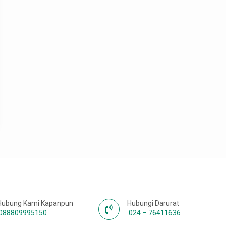
Hubung Kami Kapanpun
Hubungi Darurat
088809995150
024 – 76411636