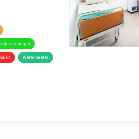
n udara ruangan
kaian
Water heater