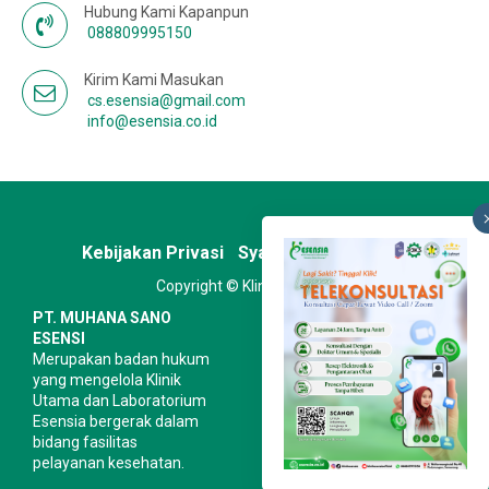
Hubung Kami Kapanpun
088809995150
Kirim Kami Masukan
cs.esensia@gmail.com
info@esensia.co.id
Kebijakan Privasi
Syarat & Ketentuan
Copyright © Klinik Esensia
PT. MUHANA SANO
ESENSI
Merupakan badan hukum
yang mengelola Klinik
Utama dan Laboratorium
Esensia bergerak dalam
bidang fasilitas
pelayanan kesehatan.