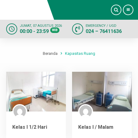
JUMAT, 07 AGUSTUS 2026
EMERGENCY / UGD
00:00 - 23:59
WIB
024 – 76411636
Beranda
Profil
Beranda
Kapasitas Ruang
Dokter
Layanan
Fasilitas
Informasi
Kelas I 1/2 Hari
Kelas I / Malam
Kontak