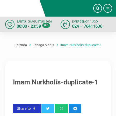
SABTU, 08 AGUSTUS 2026
EMERGENCY / UGD
00:00 - 23:59
WIB
024 – 76411636
Beranda
Profil
Beranda
Tenaga Medis
Imam Nurkholis-duplicate-1
Dokter
Layanan
Imam Nurkholis-duplicate-1
Fasilitas
Informasi
Share to
Kontak