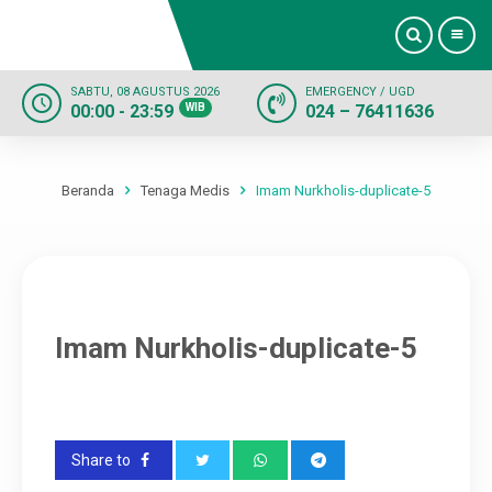
SABTU, 08 AGUSTUS 2026
EMERGENCY / UGD
00:00 - 23:59
WIB
024 – 76411636
Beranda
Profil
Beranda
Tenaga Medis
Imam Nurkholis-duplicate-5
Dokter
Layanan
Imam Nurkholis-duplicate-5
Fasilitas
Informasi
Share to
Kontak