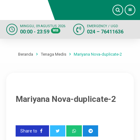
MINGGU, 09 AGUSTUS 2026
EMERGENCY / UGD
00:00 - 23:59
WIB
024 – 76411636
Beranda
Profil
Beranda
Tenaga Medis
Mariyana Nova-duplicate-2
Dokter
Layanan
Mariyana Nova-duplicate-2
Fasilitas
Informasi
Share to
Kontak