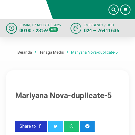
JUMAT, 07 AGUSTUS 2026
EMERGENCY / UGD
00:00 - 23:59
WIB
024 – 76411636
Beranda
Profil
Beranda
Tenaga Medis
Mariyana Nova-duplicate-5
Dokter
Layanan
Mariyana Nova-duplicate-5
Fasilitas
Informasi
Share to
Kontak