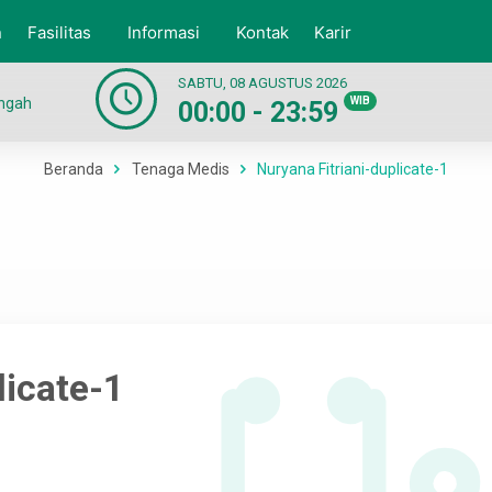
n
Fasilitas
Informasi
Kontak
Karir
SABTU, 08 AGUSTUS 2026
engah
WIB
00:00 - 23:59
Beranda
Tenaga Medis
Nuryana Fitriani-duplicate-1
licate-1