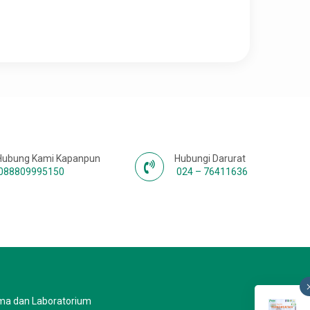
Hubung Kami Kapanpun
Hubungi Darurat
088809995150
024 – 76411636
ma dan Laboratorium