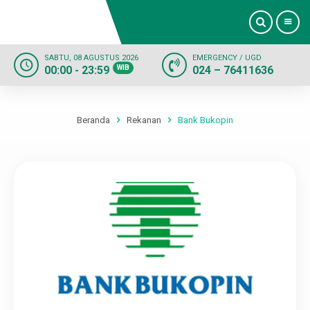
SABTU, 08 AGUSTUS 2026
EMERGENCY / UGD
00:00 - 23:59
WIB
024 – 76411636
Beranda
Profil
Beranda
Rekanan
Bank Bukopin
Dokter
Layanan
Fasilitas
Informasi
Kontak