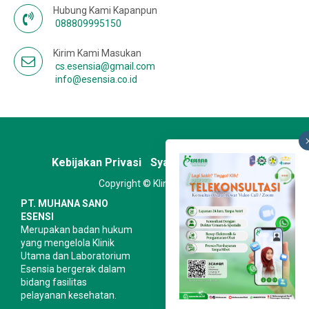
Hubung Kami Kapanpun
088809995150
Kirim Kami Masukan
cs.esensia@gmail.com
info@esensia.co.id
Kebijakan Privasi
Syarat & Ketentuan
Copyright © Klinik Esensia
PT. MUHANA SANO
ESENSI
Merupakan badan hukum
yang mengelola Klinik
Utama dan Laboratorium
Esensia bergerak dalam
bidang fasilitas
pelayanan kesehatan.