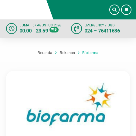
JUMAT, 07 AGUSTUS 2026
EMERGENCY / UGD
00:00 - 23:59
WIB
024 – 76411636
Beranda
Profil
Beranda
Rekanan
Biofarma
Dokter
Layanan
Fasilitas
Informasi
Kontak