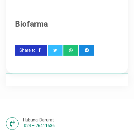
Karir
Biofarma
Share to
Hubungi Darurat
024 – 76411636