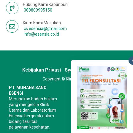
Hubung Kami Kapanpun
088809995150
Kirim Kami Masukan
cs.esensia@gmail.com
info@esensia.co.id
Kebijakan Privasi
Syarat & Ketentuan
Copyright © Klinik Esensia
PT. MUHANA SANO
ESENSI
Merupakan badan hukum
yang mengelola Klinik
Utama dan Laboratorium
Esensia bergerak dalam
bidang fasilitas
pelayanan kesehatan.