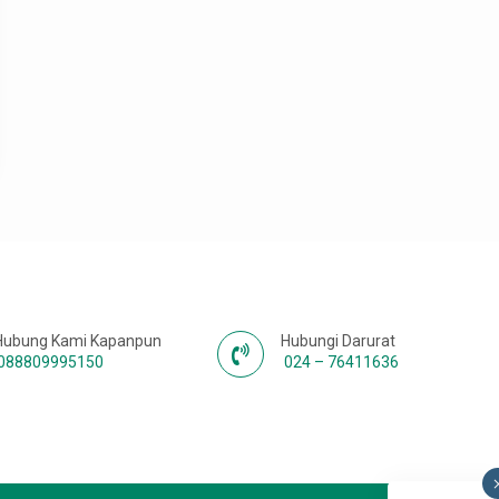
Hubung Kami Kapanpun
Hubungi Darurat
088809995150
024 – 76411636