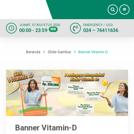
JUMAT, 07 AGUSTUS 2026
EMERGENCY / UGD
00:00 - 23:59
WIB
024 – 76411636
Beranda
Profil
Beranda
Slide Gambar
Banner Vitamin-D
Dokter
Layanan
Fasilitas
Informasi
Banner Vitamin-D
Kontak