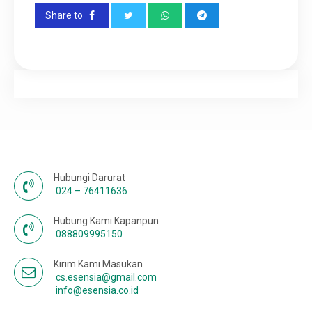
Share to
Karir
Hubungi Darurat
024 – 76411636
Hubung Kami Kapanpun
088809995150
Kirim Kami Masukan
cs.esensia@gmail.com
info@esensia.co.id