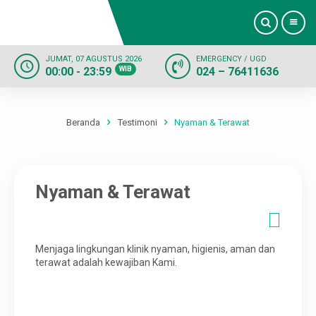
JUMAT, 07 AGUSTUS 2026
EMERGENCY / UGD
00:00 - 23:59
WIB
024 – 76411636
Beranda
Profil
Beranda
Testimoni
Nyaman & Terawat
Dokter
Nyaman & Terawat
Layanan
Fasilitas
Menjaga lingkungan klinik nyaman, higienis, aman dan
terawat adalah kewajiban Kami.
Informasi
Kontak