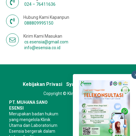
024 – 76411636
Hubung Kami Kapanpun
088809995150
Kirim Kami Masukan
cs.esensia@gmail.com
info@esensia.co.id
Kebijakan Privasi
Syarat & Ketentuan
Copyright © Klinik Esensia
PT. MUHANA SANO
ESENSI
Merupakan badan hukum
yang mengelola Klinik
Utama dan Laboratorium
Esensia bergerak dalam