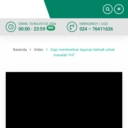
SENIN, 10 AGUSTUS 2026
EMERGENCY / UGD
00:00 - 23:59
WIB
024 – 76411636
Beranda
Profil
Beranda
Video
Siap memberikan layanan terbaik untuk
masalah THT
Dokter
Layanan
Fasilitas
Informasi
Kontak