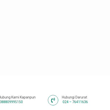
Hubung Kami Kapanpun
Hubungi Darurat
088809995150
024 – 76411636