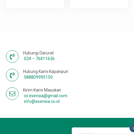
Karir
Hubungi Darurat
024 – 76411636
Hubung Kami Kapanpun
088809995150
Kirim Kami Masukan
cs.esensia@gmail.com
info@esensia.co.id