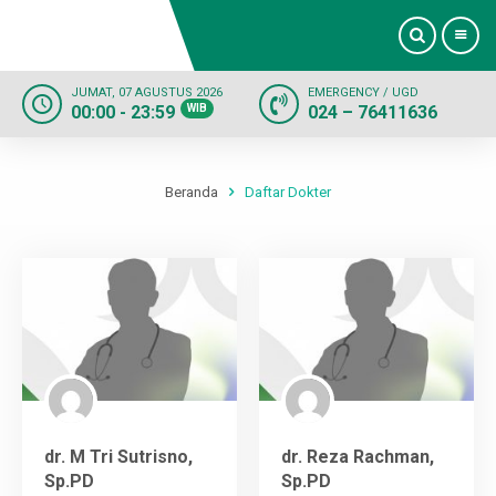
JUMAT, 07 AGUSTUS 2026
EMERGENCY / UGD
00:00 - 23:59
WIB
024 – 76411636
Beranda
Profil
Beranda
Daftar Dokter
Dokter
Layanan
Fasilitas
Informasi
dr. M Tri Sutrisno,
dr. Reza Rachman,
Kontak
Sp.PD
Sp.PD