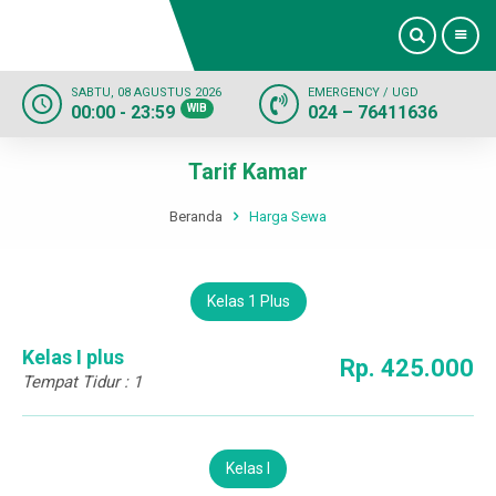
SABTU, 08 AGUSTUS 2026
EMERGENCY / UGD
00:00 - 23:59
WIB
024 – 76411636
Beranda
Tarif Kamar
Profil
Beranda
Harga Sewa
Dokter
Kelas 1 Plus
Layanan
Kelas I plus
Fasilitas
Rp. 425.000
Tempat Tidur : 1
Informasi
Kelas I
Kontak